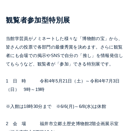
観覧者参加型特別展
当館学芸員がノミネートした様々な「博物館の宝」から、
皆さんの投票で各部門の最優秀賞を決めます。さらに観覧
者にも会場での掲示や
SNS
で自分の「推し」を情報発信し
てもらうなど、観覧者が「参加」できる特別展です。
1
日 時
令和4年5月21日（土）～令和4年7月3日
（日） 9時～19時
※
入館は18時30分まで ※
6/6(
月
)
～
6/8(
水
)
は休館
2
会 場 福井市立郷土歴史博物館2階企画展示室