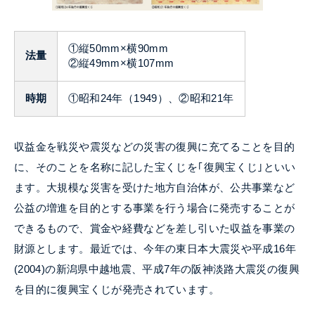
①縦
50
mm×横
90
mm
法量
②縦
49
mm×横
107
mm
時期
①昭和
24
年（
1949
）、②昭和
21
年
収益金を戦災や震災などの災害の復興に充てることを目的
に、そのことを名称に記した宝くじを｢復興宝くじ｣といい
ます。大規模な災害を受けた地方自治体が、公共事業など
公益の増進を目的とする事業を行う場合に発売することが
できるもので、賞金や経費などを差し引いた収益を事業の
財源とします。最近では、今年の東日本大震災や平成
16
年
(2004)
の新潟県中越地震、平成7年の阪神淡路大震災の復興
を目的に復興宝くじが発売されています。