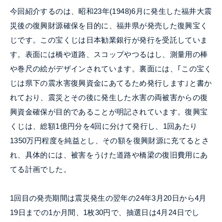
今回紹介するのは、昭和
23
年
(1948)
6月に発生した福井大震
災後の復興財源確保を目的に、福井県が発売した復興宝く
じです。この宝くじは日本勧業銀行が発行を受託していま
す。表面には橋や道路、スコップやつるはし、測量用の棒
や巻尺の絵がデザインされています。裏面には、｢この宝く
じは県下の震水害復興資金にあてるため発行します｣と書か
れており、震災とその後に発生した水害の両被害からの復
興資金確保が目的であることが明記されています。復興宝
くじは、総額
1
億円分を4回に分けて発行し、1回あたり
1350
万円程度を純益とし、その額を復興財源に充てるとさ
れ、具体的には、被害をうけた道路や橋梁の復旧費用にあ
てる計画でした。
1回目の発売期間は震災発生の翌年の
24
年3月
20
日から4月
19
日までの1か月間、1枚
30
円で、抽選日は4月
24
日でし