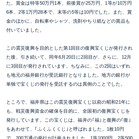
た。賞金は特等
50
万円1本、前後賞が
25
万円、1等が
10
万円
6本、2等
1
万円
28
本で、末等の5等は
10
円でした。また、賞
金のほかに、自転車やシャツ、洗剤やちり紙などの賞品も
付いていました。
この震災復興を目的とした第1回目の復興宝くじが発行され
た後、引き続いて、同年6月
20
日に2回目が、さらに、
12
月
に3回目が発行されています。ちなみに、この2回はいずれ
も地元の福井銀行が受託銀行となりました。地方の銀行が
単独で宝くじの発行を受託するのは異例のことでした。
ところで、福井県はこの震災復興宝くじ以前の昭和
21
年に
も、戦災復興資金の確保を目的に、全国初の復興宝くじを
発行しています。この宝くじは、福井の｢福｣と復興の｢復｣
をあわせて、｢ふくふくくじ｣と呼ばれました。1枚
10
円
で、
200
万通の発行が計画されました。1等
1000
円、2等
500