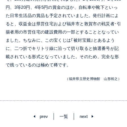
円、3等
20
円、4等5円の賞金のほか、自転車や靴下といっ
た日常生活品の賞品も予定されていました。発行計画によ
ると、収益金は県営住宅および福井市と敦賀市の戦災者･引
揚者用の市営住宅の建設費用の一部とすることとなってい
ました。ちなみに、この宝くじは｢被封宝籤｣とあるよう
に、二つ折でキリトリ線に沿って切り取ると抽選番号が記
載されている形式となっていました。そのため、完全な形
で残っているのは極めて稀です。
（福井県立歴史博物館 山形裕之）
prev
一覧
next