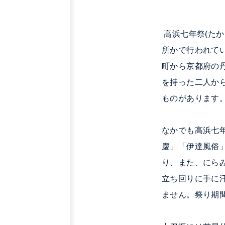
高浜七年祭(た
所かで行われて
町から京
都府の
を持った二人か
ものがあります
なかでも高浜七
慶」「伊達風俗
り、また、にら
立ち回りに手に
ません。祭り期