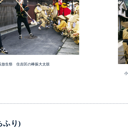
浜放生祭 住吉区の棒振大太鼓
ちふり)