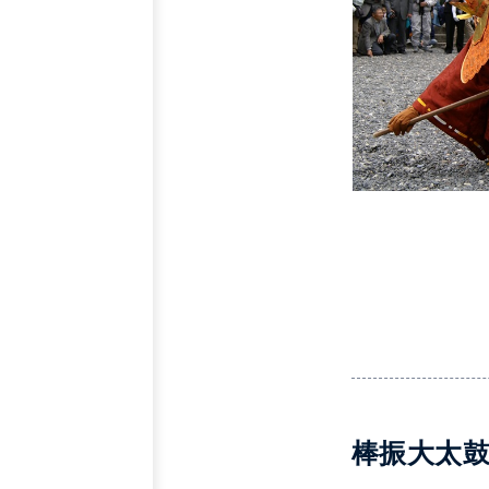
棒振大太鼓