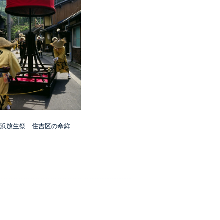
小浜放生祭 住吉区の傘鉾