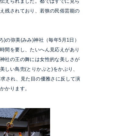
で伝えられました。都ではすでに見ら
伝え残されており、若狭の民俗芸能の
ろ)の
弥
美
(みみ)神社（毎年5月1日）
技時間を要し、たいへん見応えがあり
美神社の王の舞には女性的な美しさが
た美しい
鳥兜
(とりかぶと)をかぶり、
要求され、見た目の優雅さに反して演
がかかります。