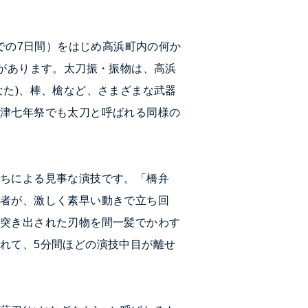
での7日間）をはじめ高浜町内の何か
のがあります。太刀振・振物は、高浜
なた)、棒、槍など、さまざまな武器
西津七年祭でも太刀と呼ばれる同様の
ちによる見事な演技です。「橋弁
若者が、激しく素早い動きで立ち回
に突き出された刃物を間一髪でかわす
られて、
5
分間ほどの演技中目が離せ