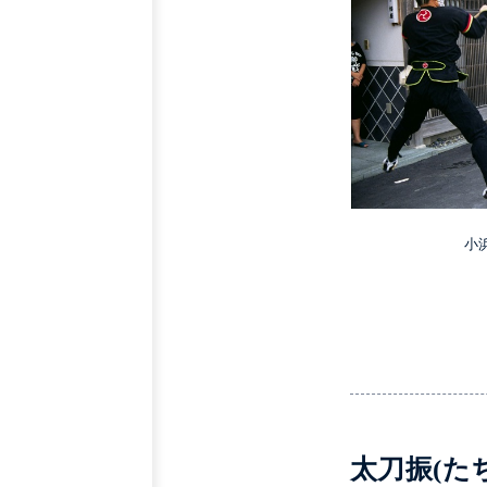
小
太刀振(た