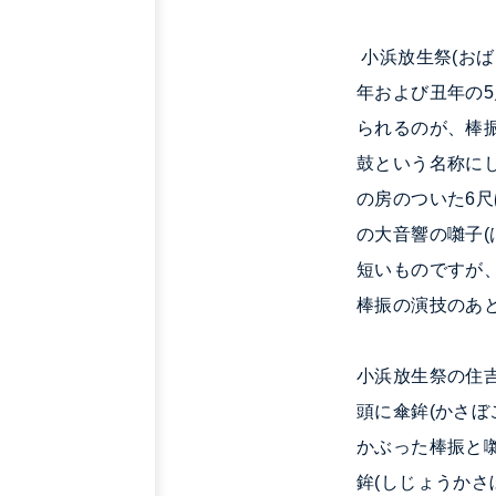
小浜放生祭(おば
年および丑年の
られるのが、棒
鼓という名称に
の房のついた6
の大音響の
囃子
短いものですが
棒振の演技のあ
小浜放生祭の
住
頭に傘鉾(かさ
かぶった棒振と囃
鉾(しじょうかさ