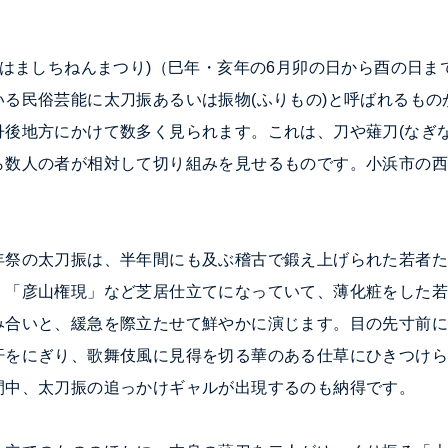
かはましちねんまつり)（巳年・亥年の6
月卯の日から酉の日ま
いる民俗芸能に太刀振あるいは
振物
(ふりもの)と呼ばれるも
丹後地方にかけて数多く見られます。これは、刀や
薙刀
(なぎ
ら数人の者が相対して切り組みを見せるものです。小浜市の
。
年祭の太刀振は、半年間にも及ぶ稽古で鍛え上げられた若者た
」「彦山権現」など芝居仕立てになっていて、薄化粧をした
み合いと、緩急を際立たせて鮮やかに演じます。目の先寸前
汗をにぎり、歌舞伎風に見得を切る華のある仕草にひきつけ
間中、太刀振の追っかけギャルが出現するのも納得です。