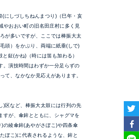
祭
(にしづしちねんまつり)（巳年・亥
町域やおおい町の旧名田庄村に多く見
ころが多いですが、ここでは棒振大太
（毛頭）をかぶり、両端に
紙
垂
(しで)
鼓と
鉦
(かね)（時には笛も加わる）
です。演技時間はわずか一分足らずの
あって、なかなか見応えがあります。
にし)区など、棒振大太鼓には行列の先
りますが、傘鉾とともに、シャグマを
)の綾傘鉾(あやがさぼこ)や四条傘
なたぼこ)に代表されるような、鉾と