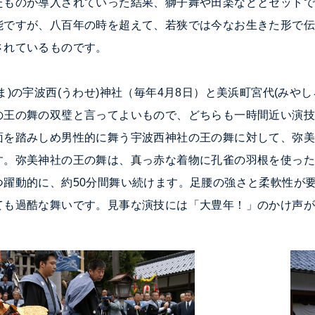
たものが導入されていった結果、獅子舞や田楽などとセット
能ですが、八百年の時を超えて、若狭では今なお生きた形で
されているものです。
ま)の宇波西(うわせ)神社（毎年4
月8日）と美浜町
宮代
(みやし
の王の舞の双璧と言ってよいもので、どちらも一時間近い演
面を踏みしめ男性的に舞う宇波西神社の王の舞に対して、弥
す。弥美神社の王の舞は、真っ赤な着物に孔雀の羽根を使っ
つ躍動的に、約50分間舞い続けます。足腰の強さと柔軟性が
ても過酷な舞いです。見事な演技には「大豊年！」のかけ声