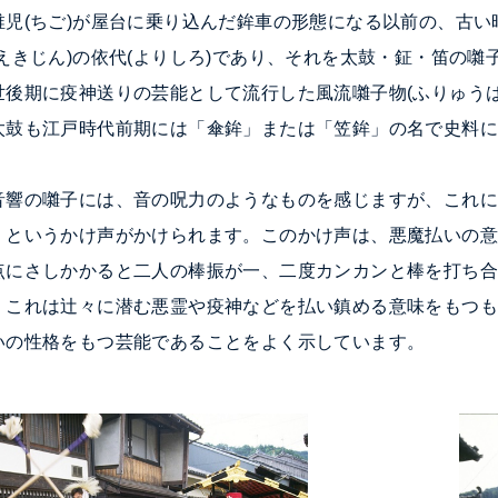
稚児(ちご)が屋台に乗り込んだ鉾車の形態になる以前の、古
えきじん)の依代(よりしろ)であり、それを太鼓・鉦・笛の
世後期に疫神送りの芸能として流行した風流囃子物(ふりゅう
太鼓も江戸時代前期には「傘鉾」または「笠鉾」の名で史料
音響の囃子には、音の呪力のようなものを感じますが、これ
」というかけ声がかけられます。このかけ声は、悪魔払いの
点にさしかかると二人の棒振が一、二度カンカンと棒を打ち
。これは辻々に潜む悪霊や疫神などを払い鎮める意味をもつ
いの性格をもつ芸能であることをよく示しています。