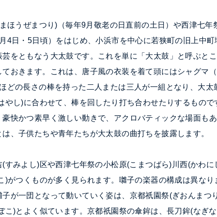
まほうぜまつり)（毎年9
月敬老の日直前の土日）や
西津
七年
5月4日・5日頃）をはじめ、小浜市を中心に若狭町の旧上中
振芸をともなう大太鼓です。これを単に「大太鼓」と呼ぶと
しておきます。これは、唐子風の衣装を着て頭にはシャグマ
尺ほどの長さの棒を持った二人または三人が一組となり、大太
(はやし)に合わせて、棒を回したり打ち合わせたりするもの
、豪快かつ素早く激しい動きで、アクロバティックな場面も
とは、子供たちや青年たちが大太鼓の曲打ちを披露します。
吉(すみよし)区や西津七年祭の小松原(こまつばら)川西(かわ
ぼこ)がつくものが多く見られます。囃子の楽器の構成は異な
子が一団となって動いていく姿は、京都祇園祭(ぎおんまつり
ぼこ)とよく似ています。京都祇園祭の傘鉾は、長刀鉾(なぎ