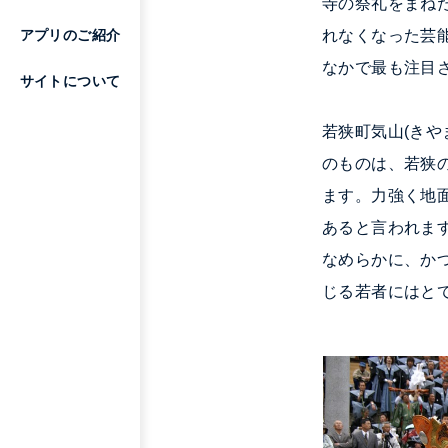
寺の祭礼をまね
れなくなった芸
アプリのご紹介
なかで最も注目
サイトについて
若狭町
気山(きや
のものは、若狭
ます。力強く地
あると言われま
なめらかに、か
じる若者にはと