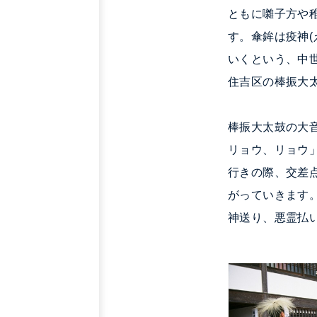
ともに囃子方や
す。傘鉾は疫神(
いくという、中
住吉区の棒振大
棒振大太鼓の大
リョウ、リョウ
行きの際、交差
がっていきます
神送り、悪霊払